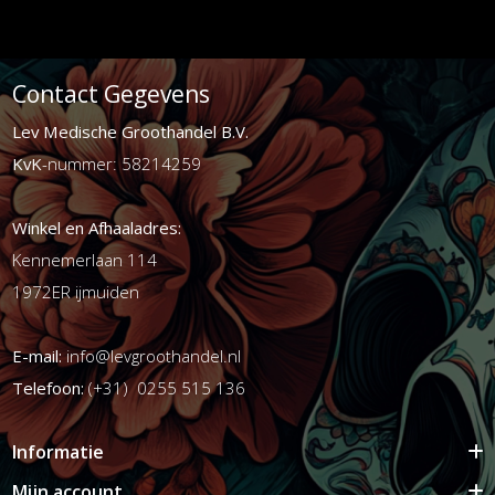
Contact Gegevens
Lev Medische Groothandel B.V.
KvK
-nummer: 58214259
Winkel en Afhaaladres:
Kennemerlaan 114
1972ER ijmuiden
E-mail:
info@levgroothandel.nl
Telefoon:
(+31) 0255 515 136
Informatie
Mijn account