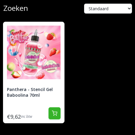
Zoeken
Panthera - Stencil Gel
Baboolina 70ml
€9,62
inc btw