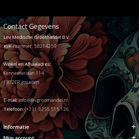
Contact Gegevens
Lev Medische Groothandel B.V.
KvK
-nummer: 58214259
Winkel en Afhaaladres:
Kennemerlaan 114
1972ER ijmuiden
E-mail:
info@levgroothandel.nl
Telefoon:
(+31) 0255 515 136
Informatie
Mijn account