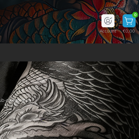
0
Account
€0,00
ub-categorieën