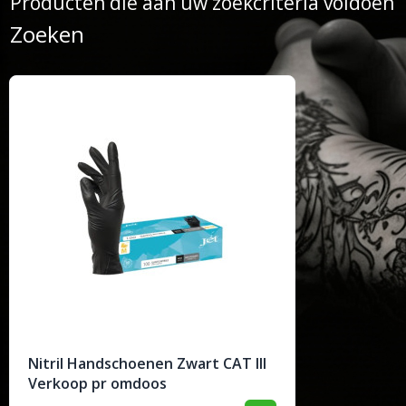
Producten die aan uw zoekcriteria voldoen
Zoeken
Nitril Handschoenen Zwart CAT III
Verkoop pr omdoos