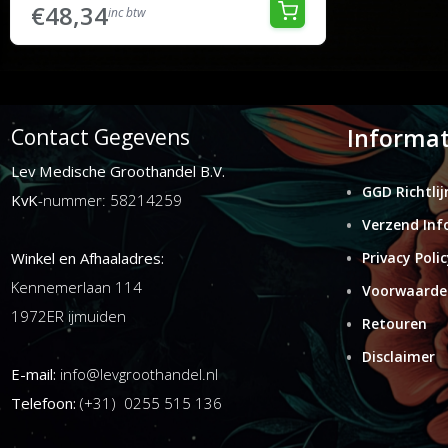
€48,34
inc btw
Informat
Contact Gegevens
Lev Medische Groothandel B.V.
GGD Richtlij
KvK
-nummer: 58214259
Verzend Inf
Winkel en Afhaaladres:
Privacy Polic
Kennemerlaan 114
Voorwaarde
1972ER ijmuiden
Retouren
Disclaimer
E-mail:
info@levgroothandel.nl
Telefoon:
(+31) 0255 515 136