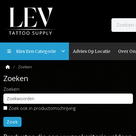
Kies Een Categorie
Advies Op Locatie
Over On
Zoeken
Zoeken
Zoeken:
Zoek ook in productomschrijving