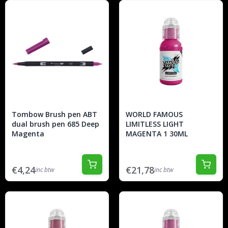
Tombow Brush pen ABT
WORLD FAMOUS
dual brush pen 685 Deep
LIMITLESS LIGHT
Magenta
MAGENTA 1 30ML
€4,24
€21,78
inc btw
inc btw