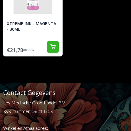
XTREME INK - MAGENTA
- 30ML
€21,78
inc btw
Contact Gegevens
Lev Medische Groothandel B.V.
KvK
-nummer: 58214259
Winkel en Afhaaladres: