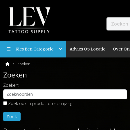
Kies Een Categorie
Advies Op Locatie
Over On
Zoeken
Zoeken
Zoeken:
Zoek ook in productomschrijving