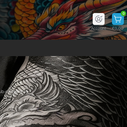
0
Account
€0,00
ub-categorieën