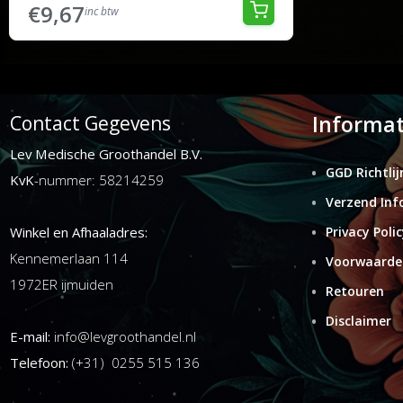
€9,67
inc btw
Informat
Contact Gegevens
Lev Medische Groothandel B.V.
GGD Richtlij
KvK
-nummer: 58214259
Verzend Inf
Winkel en Afhaaladres:
Privacy Polic
Kennemerlaan 114
Voorwaarde
1972ER ijmuiden
Retouren
Disclaimer
E-mail:
info@levgroothandel.nl
Telefoon:
(+31) 0255 515 136