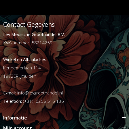
Contact Gegevens
Lev Medische Groothandel B.V.
KvK
-nummer: 58214259
Winkel en Afhaaladres:
Kennemerlaan 114
1972ER ijmuiden
E-mail:
info@levgroothandel.nl
Telefoon:
(+31) 0255 515 136
Informatie
Mijn account