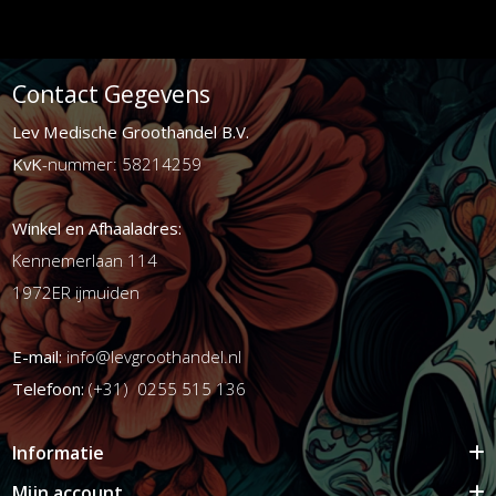
Contact Gegevens
Lev Medische Groothandel B.V.
KvK
-nummer: 58214259
Winkel en Afhaaladres:
Kennemerlaan 114
1972ER ijmuiden
E-mail:
info@levgroothandel.nl
Telefoon:
(+31) 0255 515 136
Informatie
Mijn account