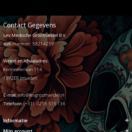
Contact Gegevens
Lev Medische Groothandel B.V.
KvK
-nummer: 58214259
Winkel en Afhaaladres:
Kennemerlaan 114
1972ER ijmuiden
E-mail:
info@levgroothandel.nl
Telefoon:
(+31) 0255 515 136
Informatie
Mijn account