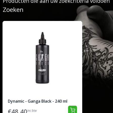
Producten die aan uw zoekcriteria voldoen
Zoeken
Dynamic - Ganga Black - 240 ml
€48,40
inc btw