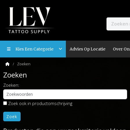
Kies Een Categorie
Advies Op Locatie
Over On
Zoeken
Zoeken
Zoeken:
Zoek ook in productomschrijving