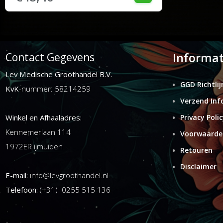
Informat
Contact Gegevens
Lev Medische Groothandel B.V.
GGD Richtlij
KvK
-nummer: 58214259
Verzend Inf
Winkel en Afhaaladres:
Privacy Polic
Kennemerlaan 114
Voorwaarde
1972ER ijmuiden
Retouren
Disclaimer
E-mail:
info@levgroothandel.nl
Telefoon:
(+31) 0255 515 136