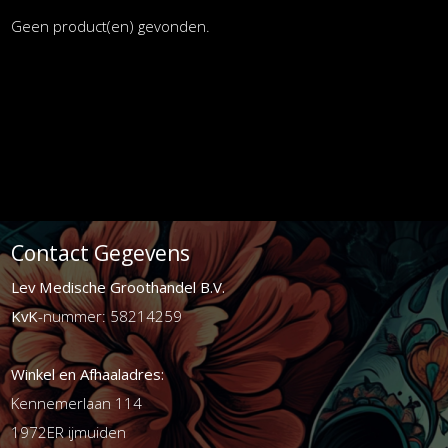
Geen product(en) gevonden.
Contact Gegevens
Lev Medische Groothandel B.V.
KvK
-nummer: 58214259
Winkel en Afhaaladres:
Kennemerlaan 114
1972ER ijmuiden