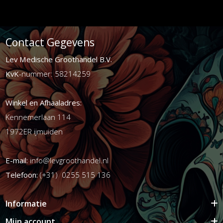
Contact Gegevens
Lev Medische Groothandel B.V.
KvK
-nummer: 58214259
Winkel en Afhaaladres:
Kennemerlaan 114
1972ER ijmuiden
E-mail:
info@levgroothandel.nl
Telefoon:
(+31) 0255 515 136
Informatie
Mijn account