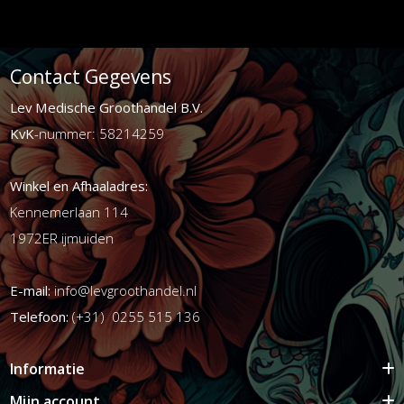
Contact Gegevens
Lev Medische Groothandel B.V.
KvK
-nummer: 58214259
Winkel en Afhaaladres:
Kennemerlaan 114
1972ER ijmuiden
E-mail:
info@levgroothandel.nl
Telefoon:
(+31) 0255 515 136
Informatie
Mijn account