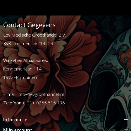
Contact Gegevens
Lev Medische Groothandel B.V.
KvK
-nummer: 58214259
Winkel en Afhaaladres:
Kennemerlaan 114
1972ER ijmuiden
E-mail:
info@levgroothandel.nl
Telefoon:
(+31) 0255 515 136
Informatie
Mijn account