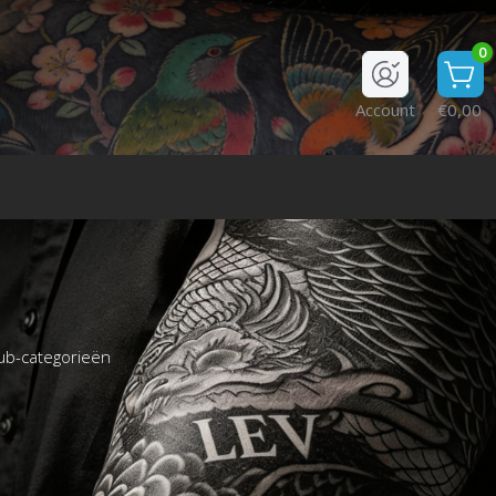
0
Account
€0,00
ub-categorieën