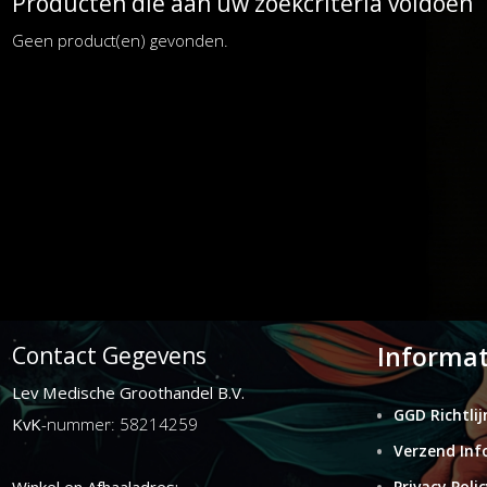
Producten die aan uw zoekcriteria voldoen
Geen product(en) gevonden.
Informat
Contact Gegevens
Lev Medische Groothandel B.V.
GGD Richtlij
KvK
-nummer: 58214259
Verzend Inf
Privacy Polic