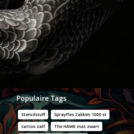
Populaire Tags
Stencilstuff
SprayFles Zakken 1000 st
tattoo zalf
The HAWK mat zwart