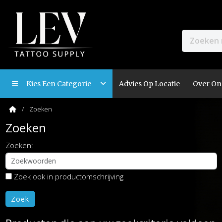
Kies Een Categorie
Advies Op Locatie
Over On
Zoeken
Zoeken
Zoeken:
Zoek ook in productomschrijving