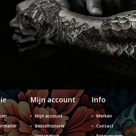
ie
Mijn account
Info
nen
Mijn account
Merken
ormatie
Bestelhistorie
Contact
y
Verlanglijst
Retourneren