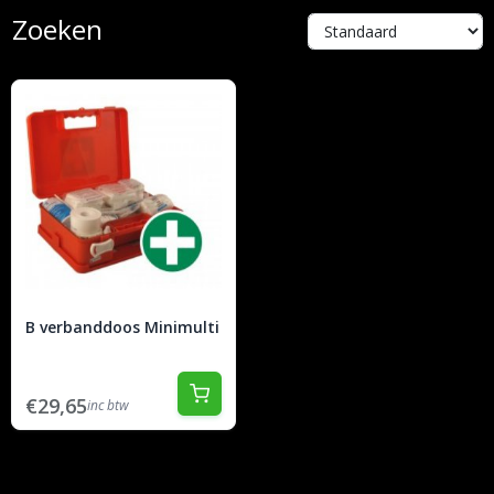
Zoeken
B verbanddoos Minimulti
€29,65
inc btw