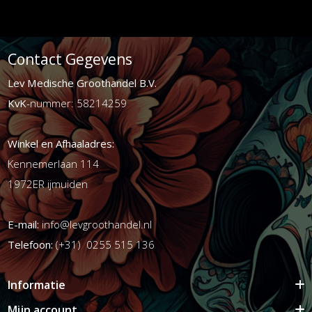
Contact Gegevens
Lev Medische Groothandel B.V.
KvK
-nummer: 58214259
Winkel en Afhaaladres:
Kennemerlaan 114
1972ER ijmuiden
E-mail:
info@levgroothandel.nl
Telefoon:
(+31) 0255 515 136
Informatie
Mijn account