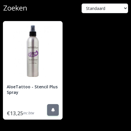
Zoeken
AloeTattoo - Stencil Plus
Spray
€13,25
inc btw