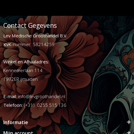
Contact Gegevens
Lev Medische Groothandel B.V.
KvK
-nummer: 58214259
Winkel en Afhaaladres:
Kennemerlaan 114
1972ER ijmuiden
E-mail:
info@levgroothandel.nl
Telefoon:
(+31) 0255 515 136
Informatie
Mijn account