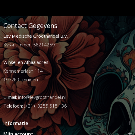
Contact Gegevens
Lev Medische Groothandel B.V.
KvK
-nummer: 58214259
Winkel en Afhaaladres:
Kennemerlaan 114
1972ER ijmuiden
E-mail:
info@levgroothandel.nl
Telefoon:
(+31) 0255 515 136
Informatie
Mijn account