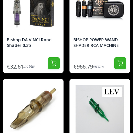
Bishop DA VINCI Rond
BISHOP POWER WAND
Shader 0.35
SHADER RCA MACHINE
€32,61
€966,79
inc btw
inc btw