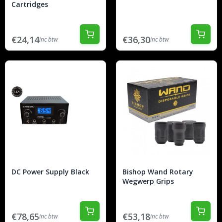
Cartridges
€24,14
€36,30
inc btw
inc btw
DC Power Supply Black
Bishop Wand Rotary
Wegwerp Grips
€78,65
€53,18
inc btw
inc btw