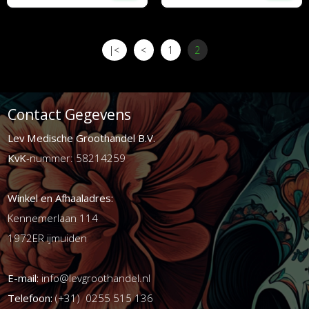
|<
<
1
2
Contact Gegevens
Lev Medische Groothandel B.V.
KvK
-nummer: 58214259
Winkel en Afhaaladres:
Kennemerlaan 114
1972ER ijmuiden
E-mail:
info@levgroothandel.nl
Telefoon:
(+31) 0255 515 136