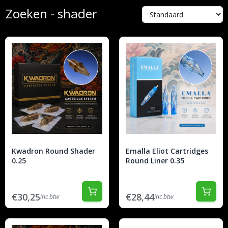
Zoeken - shader
Kwadron Round Shader
Emalla Eliot Cartridges
0.25
Round Liner 0.35
€30,25
€28,44
inc btw
inc btw