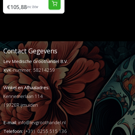
€105,88
inc btw
Contact Gegevens
Lev Medische Groothandel B.V.
KvK
-nummer: 58214259
Winkel en Afhaaladres:
Kennemerlaan 114
1972ER ijmuiden
E-mail:
info@levgroothandel.nl
Telefoon:
(+31) 0255 515 136