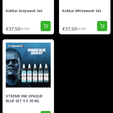
Kokkai Greywash Set
Kokkai Whitewash Set
€37,50
€37,50
inc btw
inc btw
XTREME INK OPAQUE
BLUE SET 5 X 30 ML