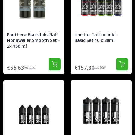
Panthera Black Ink- Ralf
Unistar Tattoo inkt
Nonnweiler Smooth Set -
Basic Set 10 x 30ml
2x 150 ml
€56,63
€157,30
inc btw
inc btw