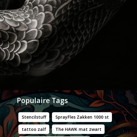
Populaire Tags
Stencilstuff
SprayFles Zakken 1000 st
tattoo zalf
The HAWK mat zwart