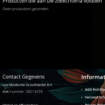
Producten die aan uw zoekcriteria voldoen
Geen product(en) gevonden.
Informat
Contact Gegevens
Lev Medische Groothandel B.V.
GGD Richtlij
KvK
-nummer: 58214259
Verzend Inf
Privacy Polic