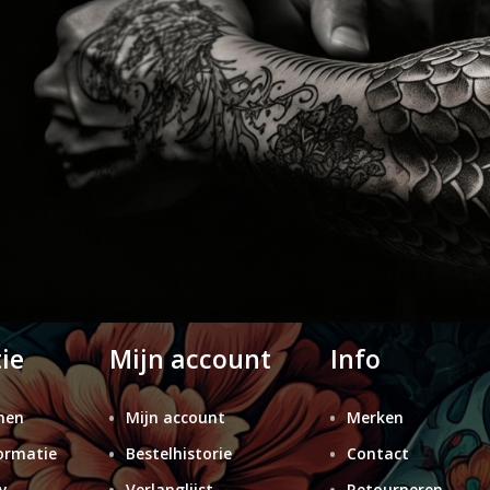
ie
Mijn account
Info
nen
Mijn account
Merken
ormatie
Bestelhistorie
Contact
y
Verlanglijst
Retourneren