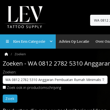
Kies Een Categorie
Advies Op Locatie
Over On
Zoeken
Zoeken - WA 0812 2782 5310 Anggara
Zoeken:
Zoek ook in productomschrijving